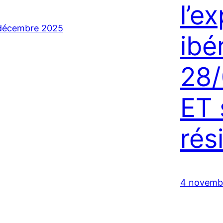
l’e
décembre 2025
ibé
28/
ET 
rés
4 novemb