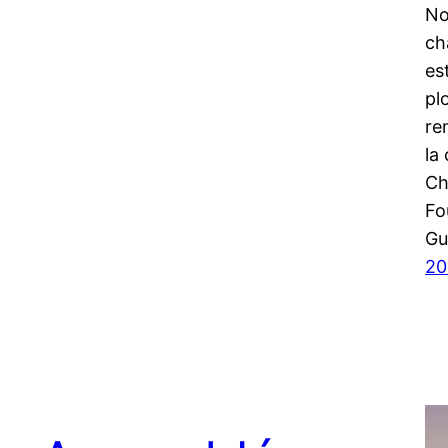
No
ch
es
pl
re
la
Ch
Fo
Gu
20