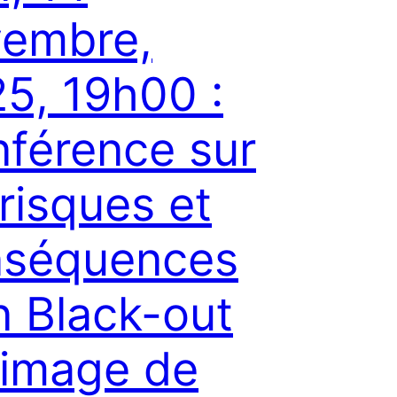
embre,
5, 19h00 :
férence sur
 risques et
nséquences
n Black-out
l’image de