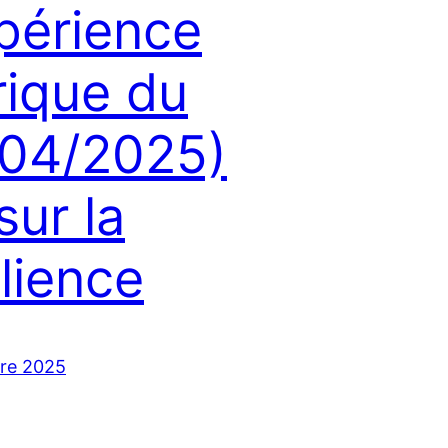
xpérience
rique du
04/2025)
sur la
ilience
re 2025