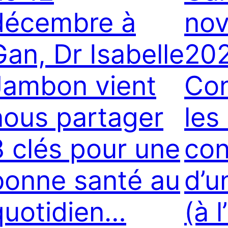
décembre à
nov
Gan, Dr Isabelle
202
Jambon vient
Con
nous partager
les
8 clés pour une
co
bonne santé au
d’u
quotidien…
(à 