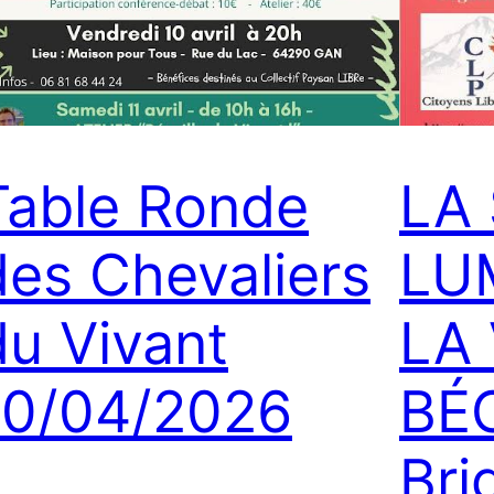
Table Ronde
LA
des Chevaliers
LU
du Vivant
LA 
10/04/2026
BÉ
Bri