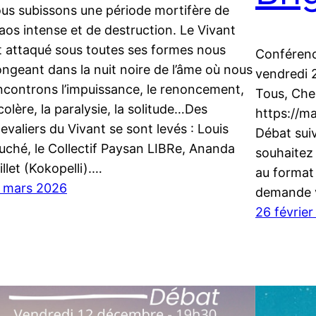
us subissons une période mortifère de
aos intense et de destruction. Le Vivant
t attaqué sous toutes ses formes nous
Conférenc
ongeant dans la nuit noire de l’âme où nous
vendredi 
ncontrons l’impuissance, le renoncement,
Tous, Che
 colère, la paralysie, la solitude…Des
https://
evaliers du Vivant se sont levés : Louis
Débat suiv
uché, le Collectif Paysan LIBRe, Ananda
souhaitez
illet (Kokopelli).…
au format
 mars 2026
demande vi
26 févrie