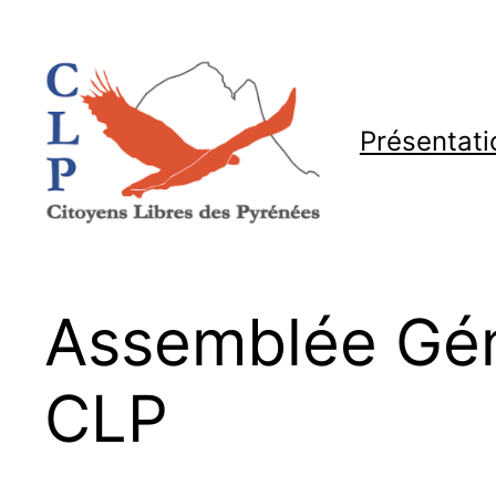
Aller
au
contenu
Présentati
Assemblée Géné
CLP