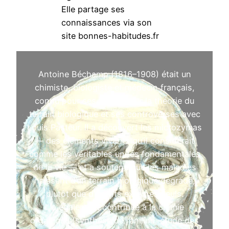
Elle partage ses
connaissances via son
site bonnes-habitudes.fr
Antoine Béchamp (1816–1908) était un
chimiste, biologiste et médecin français,
connu pour ses travaux sur la théorie du
terrain biologique et ses controverses avec
Louis Pasteur. Il a découvert les microzymas
— des éléments vivants qu’il considérait
comme les véritables unités fondamentales
de la vie — et a soutenu que les maladies
naissent d’un terrain biologique dégradé,
plutôt que d’agents externes seuls.
Il a également contribué à la chimie
organique (synthèse de l’aniline, étude des