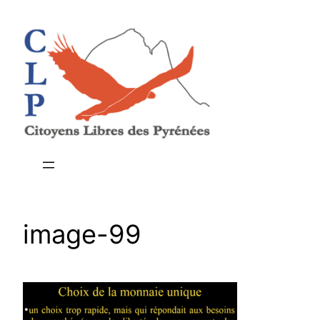
Aller
au
contenu
image-99