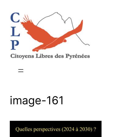
Aller
au
contenu
image-161