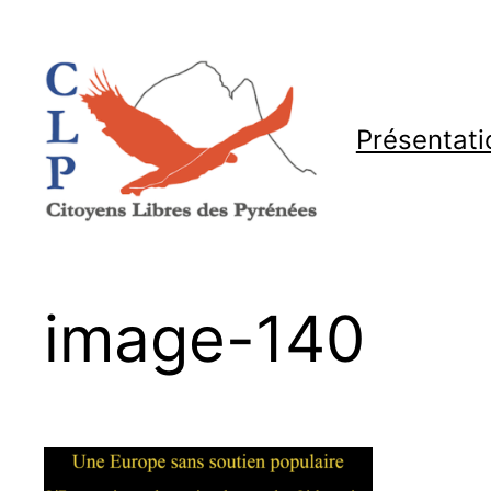
Aller
au
contenu
Présentati
image-140