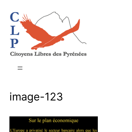
Aller
au
contenu
image-123