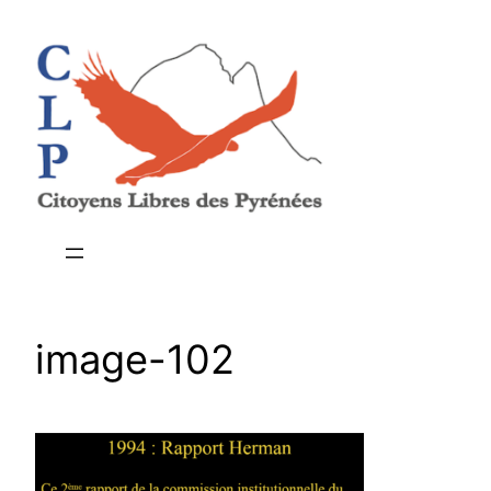
Aller
au
contenu
image-102